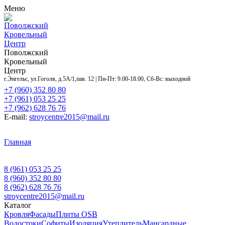
Меню
Поволжский
Кровельный
Центр
Поволжский
Кровельный
Центр
г.Энгельс, ул.Гоголя, д.5А/1,пав. 12 | Пн-Пт: 9.00-18.00, Сб-Вс: выходной
+7 (960) 352 80 80
+7 (961) 053 25 25
+7 (962) 628 76 76
E-mail:
stroycentre2015@mail.ru
Главная
Контакты
Акции
Услуги
Объекты
Доставка
и оплата
Оставить заявку
О нас
8 (961) 053 25 25
8 (960) 352 80 80
8 (962) 628 76 76
stroycentre2015@mail.ru
Каталог
Кровля
Фасады
Плиты OSB
Водостоки
Софиты
Изоляция
Утеплитель
Мансардные