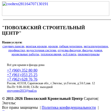
______________________________________________________
"ПОВОЛЖСКИЙ СТРОИТЕЛЬНЫЙ
ЦЕНТР"
Наши услуги:
сэндвич панели
,
монтаж кровли
,
кровля
,
гибкая черепица
,
металлочерепица
,
профнастил
,
водосточная система
,
отделка фасадов, фасады домов
,
кровельные работы
,
теплоизоляция
,
осб плита
,
пиломатериалы
Всё для крыши и фасада дома
+7 (960) 352 80 80
+7 (961) 053 25 25
+7 (962) 628 76 76
Россия, 413118, Саратовская обл., г.Энгельс, ул.Гоголя, д.5А/1,пав. 12
Пн-Пт: 9.00-18.00, Сб-Вс: выходной
stroycentre2015@mail.ru
© 2011-2026
Поволжский Кровельный Центр
Саратов|
Энгельс
Все права защищены |
Политика конфиденциальности
|