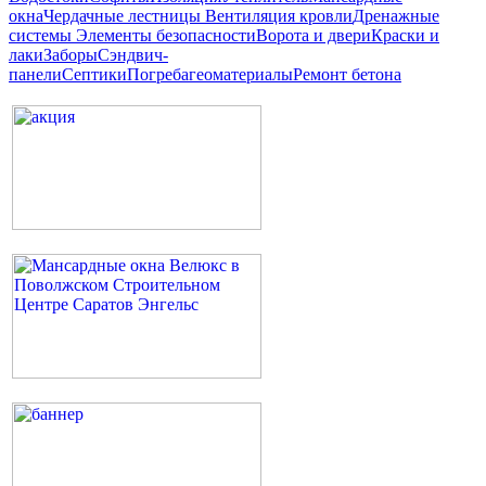
окна
Чердачные лестницы
Вентиляция кровли
Дренажные
системы
Элементы безопасности
Ворота и двери
Краски и
лаки
Заборы
Сэндвич-
панели
Септики
Погреба
геоматериалы
Ремонт бетона