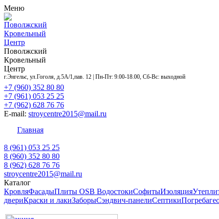
Меню
Поволжский
Кровельный
Центр
Поволжский
Кровельный
Центр
г.Энгельс, ул.Гоголя, д.5А/1,пав. 12 | Пн-Пт: 9.00-18.00, Сб-Вс: выходной
+7 (960) 352 80 80
+7 (961) 053 25 25
+7 (962) 628 76 76
E-mail:
stroycentre2015@mail.ru
Главная
Контакты
Акции
Услуги
Объекты
Дост
8 (961) 053 25 25
8 (960) 352 80 80
8 (962) 628 76 76
stroycentre2015@mail.ru
Каталог
Кровля
Фасады
Плиты OSB
Водостоки
Софиты
Изоляция
Утепли
двери
Краски и лаки
Заборы
Сэндвич-панели
Септики
Погреба
ге