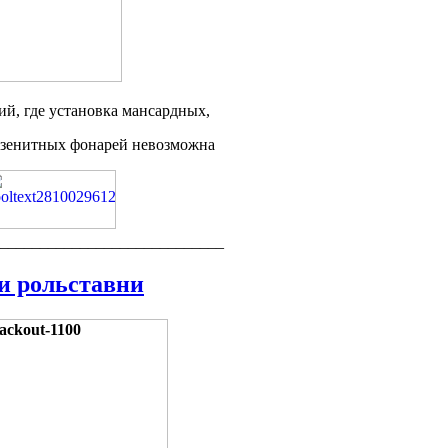
 где установка мансардных,
х фонарей невозможна
____________________________
и рольставни