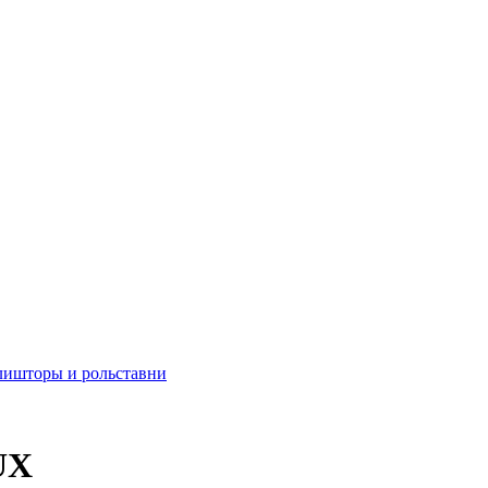
ли
шторы и рольставни
UX