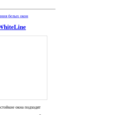
___________________________
ния белых окон
WhiteLine
ие окна подходят