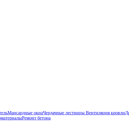
авка и оплата
Оставить заявку
О нас
тель
Мансардные окна
Чердачные лестницы
Вентиляция кровли
Д
оматериалы
Ремонт бетона