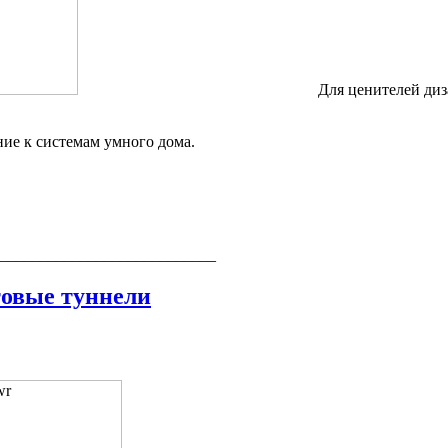
Для ценителей ди
 к системам умного дома.
___________________________
овые туннели