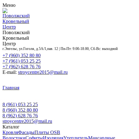
Меню
Поволжский
Кровельный
Центр
Поволжский
Кровельный
Центр
г.Энгельс, ул.Гоголя, д.5А/1,пав. 12 | Пн-Пт: 9.00-18.00, Сб-Вс: выходной
+7 (960) 352 80 80
+7 (961) 053 25 25
+7 (962) 628 76 76
E-mail:
stroycentre2015@mail.ru
Главная
Контакты
Акции
Услуги
Объекты
Доставка
и оплата
Оставить заявку
О нас
8 (961) 053 25 25
8 (960) 352 80 80
8 (962) 628 76 76
stroycentre2015@mail.ru
Каталог
Кровля
Фасады
Плиты OSB
Водостоки
Софиты
Изоляция
Утеплитель
Мансардные