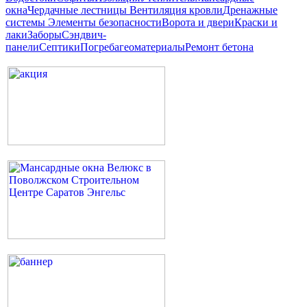
окна
Чердачные лестницы
Вентиляция кровли
Дренажные
системы
Элементы безопасности
Ворота и двери
Краски и
лаки
Заборы
Сэндвич-
панели
Септики
Погреба
геоматериалы
Ремонт бетона