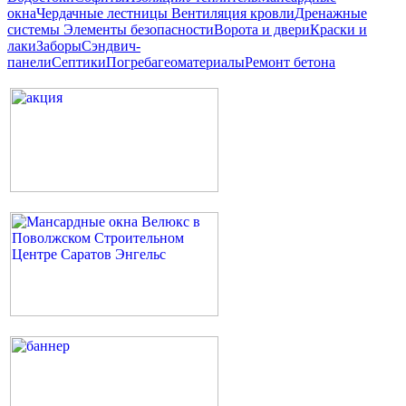
окна
Чердачные лестницы
Вентиляция кровли
Дренажные
системы
Элементы безопасности
Ворота и двери
Краски и
лаки
Заборы
Сэндвич-
панели
Септики
Погреба
геоматериалы
Ремонт бетона