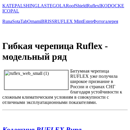
KATEPAL
SHINGLAS
TEGOLA
RoofShield
Ruflex
IKO
DOCKE
ICOPAL
Runa
Sota
Tab
Ornami
BRISS
RUFLEX Mint
Esten
Фотогалерея
Гибкая черепица Ruflex -
модельный ряд
Битумная черепица
RUFLEX уже получила
широкое признание в
России и странах СНГ
благодаря устойчивости к
сложным климатическим условиям в совокупности с
отличными эксплуатационными показателями.
Коллекция RUFLEX Runa