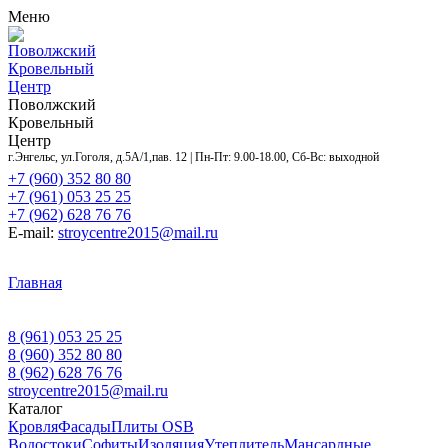
Меню
Поволжский
Кровельный
Центр
Поволжский
Кровельный
Центр
г.Энгельс, ул.Гоголя, д.5А/1,пав. 12 | Пн-Пт: 9.00-18.00, Сб-Вс: выходной
+7 (960) 352 80 80
+7 (961) 053 25 25
+7 (962) 628 76 76
E-mail:
stroycentre2015@mail.ru
Главная
Контакты
Акции
Услуги
Объекты
Доставка
и оплата
Оставить заявку
О нас
8 (961) 053 25 25
8 (960) 352 80 80
8 (962) 628 76 76
stroycentre2015@mail.ru
Каталог
Кровля
Фасады
Плиты OSB
Водостоки
Софиты
Изоляция
Утеплитель
Мансардные