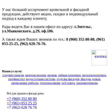
У нас большой ассортимент кровельной и фасадной
продукции, действуют акции, скидки и индивидуальный
подход к каждому клиенту.
Рады видеть Вас в нашем офисе по адресу:
г.Энгельс,
ул.Маяковского, д.29, оф.106.
А также ждем Ваших звонков по тел.:
8 (960) 352-80-80, (961)
053-25-25, (962) 628-76-76.
Наши услуги:
сэндвич панели
,
монтаж кровли
,
кровля
,
гибкая черепица
,
металлочерепица
,
профнастил
,
водосточная система
,
отделка фасадов, фасады домов
,
кровельные работы
,
теплоизоляция
,
осб плита
,
пиломатериалы
Всё для крыши и фасада дома
+7 (960) 352 80 80
+7 (961) 053 25 25
+7 (962) 628 76 76