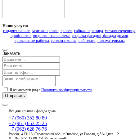
Наши услуги:
сэндвич панели
,
монтаж кровли
,
кровля
,
гибкая черепица
,
металлочерепица
,
профнастил
,
водосточная система
,
отделка фасадов, фасады домов
,
кровельные работы
,
теплоизоляция
,
осб плита
,
пиломатериалы
Заказать
Я ознакомлен (на) с
Политикой конфиденциальности
Всё для крыши и фасада дома
+7 (960) 352 80 80
+7 (961) 053 25 25
+7 (962) 628 76 76
Россия, 413118, Саратовская обл., г.Энгельс, ул.Гоголя, д.5А/1,пав. 12
Пн-Пт: 9.00-18.00, Сб-Вс: выходной