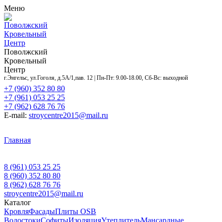
Меню
Поволжский
Кровельный
Центр
Поволжский
Кровельный
Центр
г.Энгельс, ул.Гоголя, д.5А/1,пав. 12 | Пн-Пт: 9.00-18.00, Сб-Вс: выходной
+7 (960) 352 80 80
+7 (961) 053 25 25
+7 (962) 628 76 76
E-mail:
stroycentre2015@mail.ru
Главная
Контакты
Акции
Услуги
Объекты
Доставка
и оплата
Оставить заявку
О нас
8 (961) 053 25 25
8 (960) 352 80 80
8 (962) 628 76 76
stroycentre2015@mail.ru
Каталог
Кровля
Фасады
Плиты OSB
Водостоки
Софиты
Изоляция
Утеплитель
Мансардные