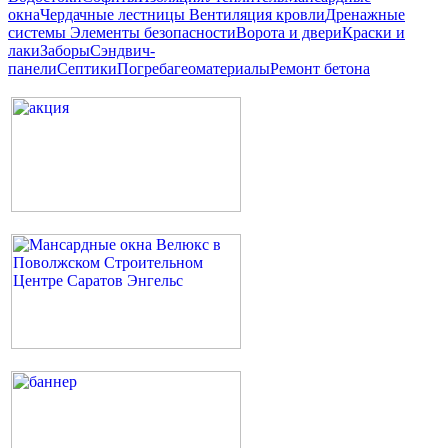
окна
Чердачные лестницы
Вентиляция кровли
Дренажные
системы
Элементы безопасности
Ворота и двери
Краски и
лаки
Заборы
Сэндвич-
панели
Септики
Погреба
геоматериалы
Ремонт бетона