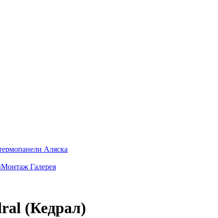
термопанели Аляска
ы
Монтаж
Галерея
al (Кедрал)