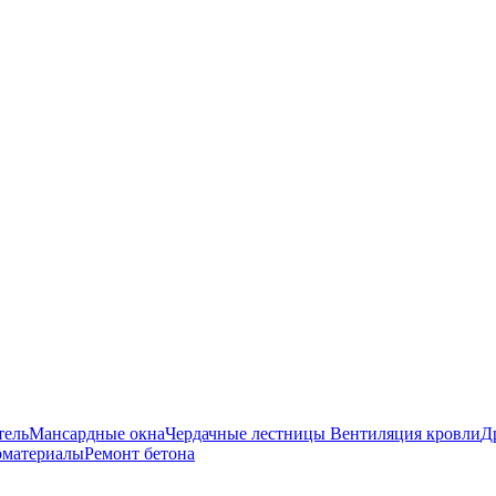
авка и оплата
Оставить заявку
О нас
тель
Мансардные окна
Чердачные лестницы
Вентиляция кровли
Д
оматериалы
Ремонт бетона