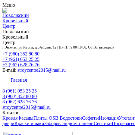
Меню
Поволжский
Кровельный
Центр
Поволжский
Кровельный
Центр
г.Энгельс, ул.Гоголя, д.5А/1,пав. 12 | Пн-Пт: 9.00-18.00, Сб-Вс: выходной
+7 (960) 352 80 80
+7 (961) 053 25 25
+7 (962) 628 76 76
E-mail:
stroycentre2015@mail.ru
Главная
Контакты
Акции
Услуги
Объекты
Дост
8 (961) 053 25 25
8 (960) 352 80 80
8 (962) 628 76 76
stroycentre2015@mail.ru
Каталог
Кровля
Фасады
Плиты OSB
Водостоки
Софиты
Изоляция
Утепли
двери
Краски и лаки
Заборы
Сэндвич-панели
Септики
Погреба
ге