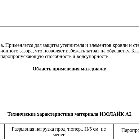
. Применяется для защиты утеплителя и элементов кровли и стен
онного зазора, что позволяет избежать затрат на обрешетку. Бл
 паропропускающую способность и водоупорность.
Область применения материала:
Технические характеристики материала ИЗОЛАЙК А2
Разрывная нагрузка прод./попер., Н/5 см, не
Паропро
менее