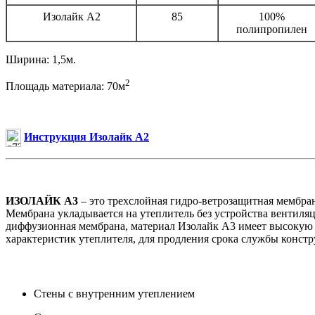
Изолайк А2
85
100%
полипропилен
Ширина: 1,5м.
2
Площадь материала: 70м
Инструкция Изолайк А2
ИЗОЛАЙК А3
– это трехслойная гидро-ветрозащитная мембран
Мембрана укладывается на утеплитель без устройства вентиляци
диффузионная мембрана, материал Изолайк А3 имеет высокую
характеристик утеплителя, для продления срока службы конст
Стены с внутренним утеплением