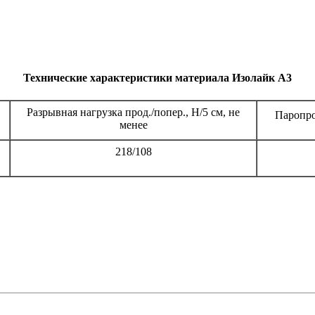
Технические характеристики материала Изолайк А3
Разрывная нагрузка прод./попер., Н/5 см, не
Паропро
менее
218/108