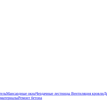
авка и оплата
Оставить заявку
О нас
тель
Мансардные окна
Чердачные лестницы
Вентиляция кровли
Д
оматериалы
Ремонт бетона