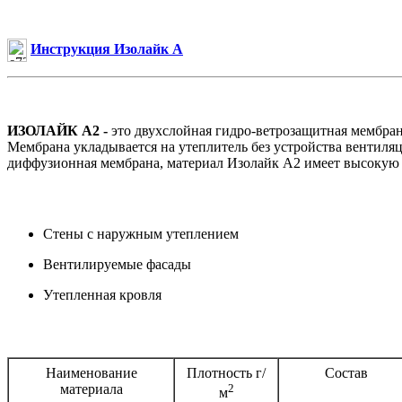
Инструкция Изолайк А
ИЗОЛАЙК А2 -
это двухслойная гидро-ветрозащитная мембрана
Мембрана укладывается на утеплитель без устройства вентиляци
диффузионная мембрана, материал Изолайк А2 имеет высокую
Стены с наружным утеплением
Вентилируемые фасады
Утепленная кровля
Наименование
Плотность г/
Состав
материала
2
м