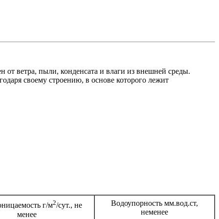
 от ветра, пыли, конденсата и влаги из внешней среды.
агодаря своему строению, в основе которого лежит
2
Водоупорность мм.вод.ст,
ницаемость г/м
/сут., не
неменее
менее