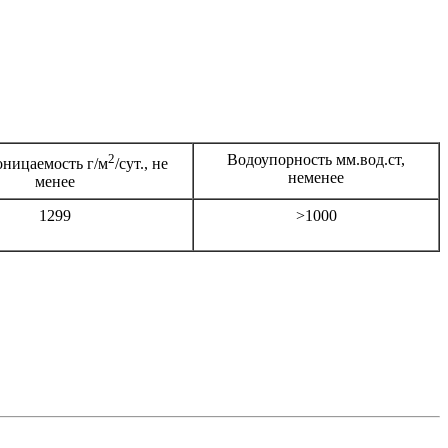
2
Водоупорность мм.вод.ст,
ницаемость г/м
/сут., не
неменее
менее
1299
>1000