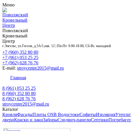
Меню
Поволжский
Кровельный
Центр
Поволжский
Кровельный
Центр
г.Энгельс, ул.Гоголя, д.5А/1,пав. 12 | Пн-Пт: 9.00-18.00, Сб-Вс: выходной
+7 (960) 352 80 80
+7 (961) 053 25 25
+7 (962) 628 76 76
E-mail:
stroycentre2015@mail.ru
Главная
Контакты
Акции
Услуги
Объекты
Дост
8 (961) 053 25 25
8 (960) 352 80 80
8 (962) 628 76 76
stroycentre2015@mail.ru
Каталог
Кровля
Фасады
Плиты OSB
Водостоки
Софиты
Изоляция
Утепли
двери
Краски и лаки
Заборы
Сэндвич-панели
Септики
Погреба
ге