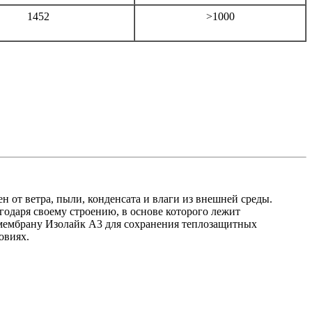
1452
>1000
н от ветра, пыли, конденсата и влаги из внешней среды.
агодаря своему строению, в основе которого лежит
мембрану Изолайк А3 для сохранения теплозащитных
овиях.