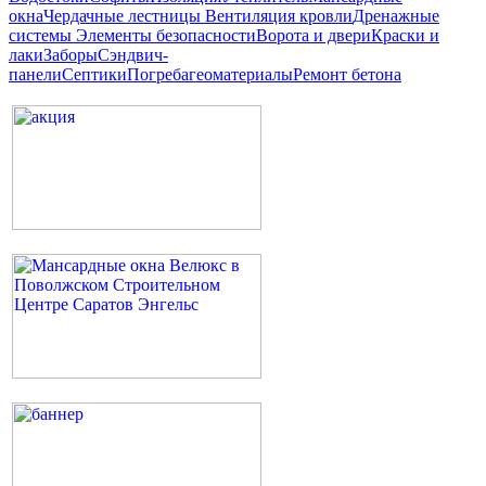
окна
Чердачные лестницы
Вентиляция кровли
Дренажные
системы
Элементы безопасности
Ворота и двери
Краски и
лаки
Заборы
Сэндвич-
панели
Септики
Погреба
геоматериалы
Ремонт бетона