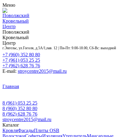
Меню
Поволжский
Кровельный
Центр
Поволжский
Кровельный
Центр
г.Энгельс, ул.Гоголя, д.5А/1,пав. 12 | Пн-Пт: 9.00-18.00, Сб-Вс: выходной
+7 (960) 352 80 80
+7 (961) 053 25 25
+7 (962) 628 76 76
E-mail:
stroycentre2015@mail.ru
Главная
Контакты
Акции
Услуги
Объекты
Доставка
и оплата
Оставить заявку
О нас
8 (961) 053 25 25
8 (960) 352 80 80
8 (962) 628 76 76
stroycentre2015@mail.ru
Каталог
Кровля
Фасады
Плиты OSB
Водостоки
Софиты
Изоляция
Утеплитель
Мансардные