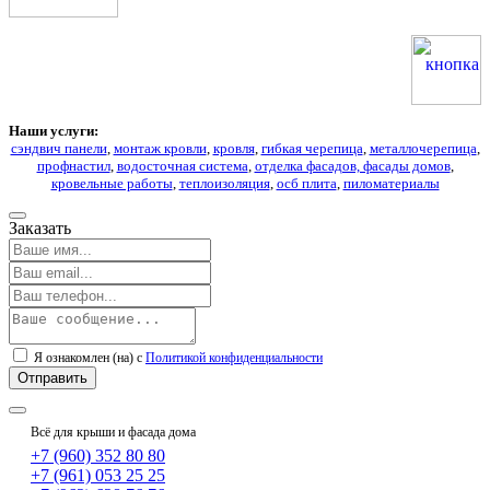
Наши услуги:
сэндвич панели
,
монтаж кровли
,
кровля
,
гибкая черепица
,
металлочерепица
,
профнастил
,
водосточная система
,
отделка фасадов, фасады домов
,
кровельные работы
,
теплоизоляция
,
осб плита
,
пиломатериалы
Заказать
Я ознакомлен (на) с
Политикой конфиденциальности
Всё для крыши и фасада дома
+7 (960) 352 80 80
+7 (961) 053 25 25