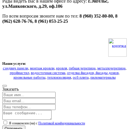
Рады видеть Вас в нашем офисе по адресу:
г.Энгельс,
ул.Маяковского, д.29, оф.106
По всем вопросам звоните нам по тел:
8 (960) 352-80-80, 8
(962) 628-76-76, 8 (961) 053-25-25
Наши услуги:
сэндвич панели
,
монтаж кровли
,
кровля
,
гибкая черепица
,
металлочерепица
,
профнастил
,
водосточная система
,
отделка фасадов, фасады домов
,
кровельные работы
,
теплоизоляция
,
осб плита
,
пиломатериалы
Заказать
Я ознакомлен (на) с
Политикой конфиденциальности