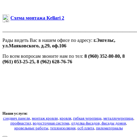
Схема монтажа Kellari 2
_______________________________________________________
Рады видеть Вас в нашем офисе по адресу:
г.Энгельс,
ул.Маяковского, д.29, оф.106
По всем вопросам звоните нам по тел:
8 (960) 352-80-80, 8
(961) 053-25-25, 8 (962) 628-76-76
Наши услуги:
сэндвич панели
,
монтаж кровли
,
кровля
,
гибкая черепица
,
металлочерепица
,
профнастил
,
водосточная система
,
отделка фасадов, фасады домов
,
кровельные работы
,
теплоизоляция
,
осб плита
,
пиломатериалы