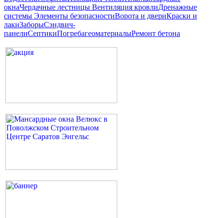
окна
Чердачные лестницы
Вентиляция кровли
Дренажные
системы
Элементы безопасности
Ворота и двери
Краски и
лаки
Заборы
Сэндвич-
панели
Септики
Погреба
геоматериалы
Ремонт бетона