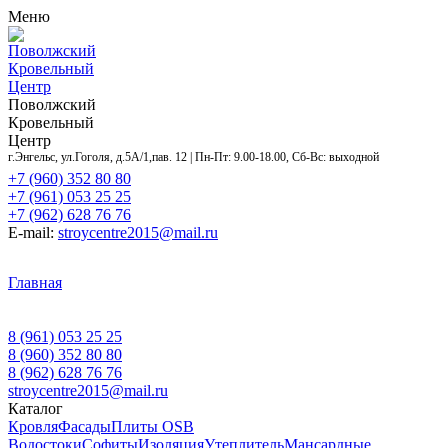
Меню
Поволжский
Кровельный
Центр
Поволжский
Кровельный
Центр
г.Энгельс, ул.Гоголя, д.5А/1,пав. 12 | Пн-Пт: 9.00-18.00, Сб-Вс: выходной
+7 (960) 352 80 80
+7 (961) 053 25 25
+7 (962) 628 76 76
E-mail:
stroycentre2015@mail.ru
Главная
Контакты
Акции
Услуги
Объекты
Доставка
и оплата
Оставить заявку
О нас
8 (961) 053 25 25
8 (960) 352 80 80
8 (962) 628 76 76
stroycentre2015@mail.ru
Каталог
Кровля
Фасады
Плиты OSB
Водостоки
Софиты
Изоляция
Утеплитель
Мансардные