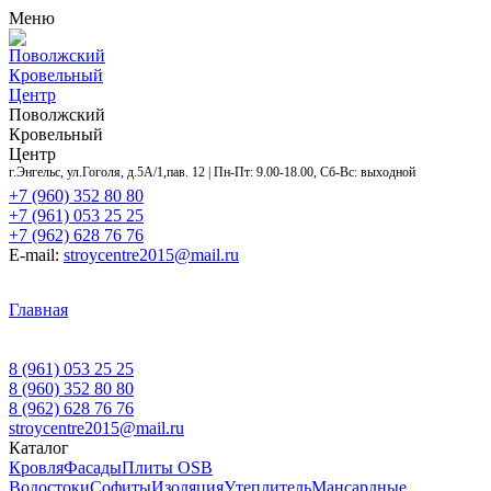
Меню
Поволжский
Кровельный
Центр
Поволжский
Кровельный
Центр
г.Энгельс, ул.Гоголя, д.5А/1,пав. 12 | Пн-Пт: 9.00-18.00, Сб-Вс: выходной
+7 (960) 352 80 80
+7 (961) 053 25 25
+7 (962) 628 76 76
E-mail:
stroycentre2015@mail.ru
Главная
Контакты
Акции
Услуги
Объекты
Доставка
и оплата
Оставить заявку
О нас
8 (961) 053 25 25
8 (960) 352 80 80
8 (962) 628 76 76
stroycentre2015@mail.ru
Каталог
Кровля
Фасады
Плиты OSB
Водостоки
Софиты
Изоляция
Утеплитель
Мансардные