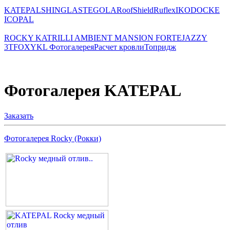
KATEPAL
SHINGLAS
TEGOLA
RoofShield
Ruflex
IKO
DOCKE
ICOPAL
ROCKY
KATRILLI
AMBIENT
MANSION
FORTE
JAZZY
3Т
FOXY
KL
Фотогалерея
Расчет кровли
Топридж
Фотогалерея KATEPAL
Заказать
Фотогалерея Rocky (Рокки)