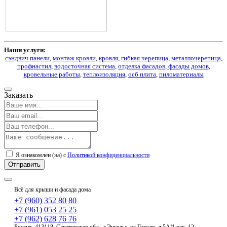
Наши услуги:
сэндвич панели
,
монтаж кровли
,
кровля
,
гибкая черепица
,
металлочерепица
,
профнастил
,
водосточная система
,
отделка фасадов, фасады домов
,
кровельные работы
,
теплоизоляция
,
осб плита
,
пиломатериалы
Заказать
Я ознакомлен (на) с
Политикой конфиденциальности
Всё для крыши и фасада дома
+7 (960) 352 80 80
+7 (961) 053 25 25
+7 (962) 628 76 76
Россия, 413118, Саратовская обл., г.Энгельс, ул.Гоголя, д.5А/1,пав. 12