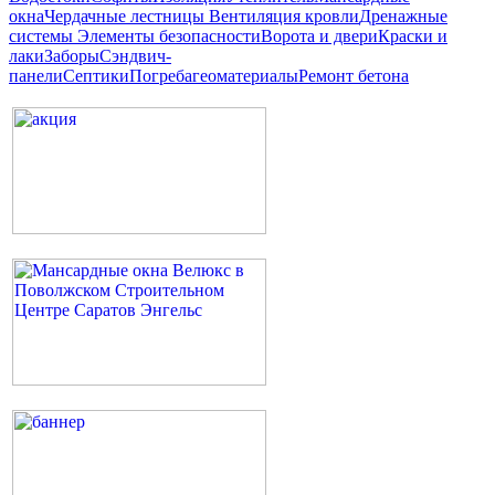
окна
Чердачные лестницы
Вентиляция кровли
Дренажные
системы
Элементы безопасности
Ворота и двери
Краски и
лаки
Заборы
Сэндвич-
панели
Септики
Погреба
геоматериалы
Ремонт бетона