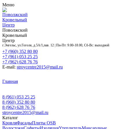
Меню
Поволжский
Кровельный
Центр
Поволжский
Кровельный
Центр
г.Энгельс, ул.Гоголя, д.5А/1,пав. 12 | Пн-Пт: 9.00-18.00, Сб-Вс: выходной
+7 (960) 352 80 80
+7 (961) 053 25 25
+7 (962) 628 76 76
E-mail:
stroycentre2015@mail.ru
Главная
Контакты
Акции
Услуги
Объекты
Доставка
и оплата
Оставить заявку
О нас
8 (961) 053 25 25
8 (960) 352 80 80
8 (962) 628 76 76
stroycentre2015@mail.ru
Каталог
Кровля
Фасады
Плиты OSB
Водостоки
Софиты
Изоляция
Утеплитель
Мансардные