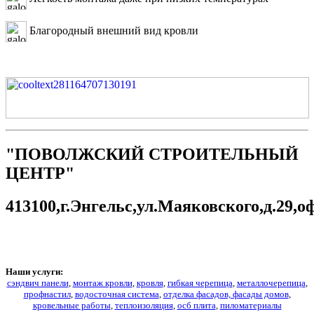
Благородный внешний вид кровли
"ПОВОЛЖСКИЙ СТРОИТЕЛЬНЫЙ
ЦЕНТР"
413100,г.Энгельс,ул.Маяковского,д.29
Наши услуги:
сэндвич панели
,
монтаж кровли
,
кровля
,
гибкая черепица
,
металлочерепица
,
профнастил
,
водосточная система
,
отделка фасадов, фасады домов
,
кровельные работы
,
теплоизоляция
,
осб плита
,
пиломатериалы