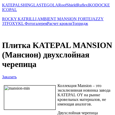
KATEPAL
SHINGLAS
TEGOLA
RoofShield
Ruflex
IKO
DOCKE
ICOPAL
ROCKY
KATRILLI
AMBIENT
MANSION
FORTE
JAZZY
3Т
FOXY
KL
Фотогалерея
Расчет кровли
Топридж
Плитка KATEPAL MANSION
(Мансион) двухслойная
черепица
Заказать
Коллекция Mansion – это
эксклюзивная новинка завода
KATEPAL OY на рынке
кровельных материалов, не
имеющая аналогов.
Двухслойная черепица