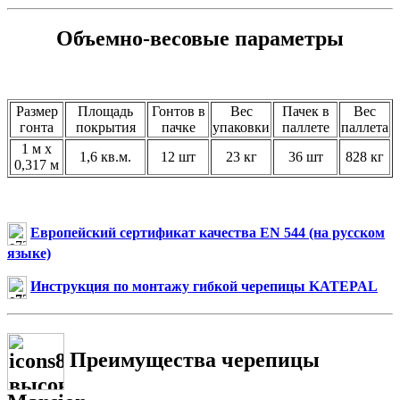
Объемно-весовые параметры
Размер
Площадь
Гонтов в
Вес
Пачек в
Вес
гонта
покрытия
пачке
упаковки
паллете
паллета
1 м х
1,6 кв.м.
12 шт
23 кг
36 шт
828 кг
0,317 м
Европейский сертификат качества EN 544 (на русском
языке)
Инструкция по монтажу гибкой черепицы KATEPAL
Преимущества черепицы