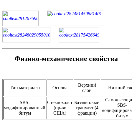
Физико-механические свойства
Верхний
Тип материала
Основа
Нижний сл
слой
Самоклеющи
SBS-
Стеклохолст
Базальтовый
SBS-
модифицированный
(пр-во
гранулят (4
модифициров
битум
США)
фракции)
битум