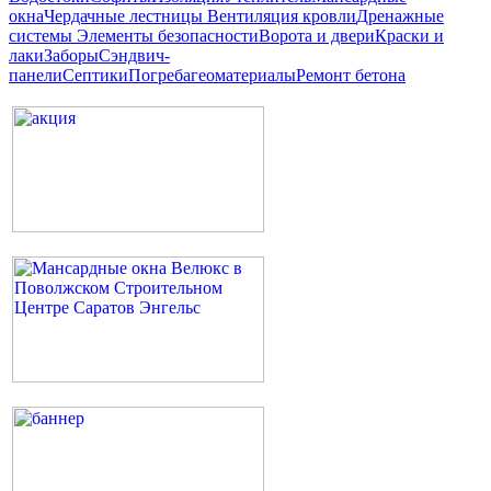
окна
Чердачные лестницы
Вентиляция кровли
Дренажные
системы
Элементы безопасности
Ворота и двери
Краски и
лаки
Заборы
Сэндвич-
панели
Септики
Погреба
геоматериалы
Ремонт бетона